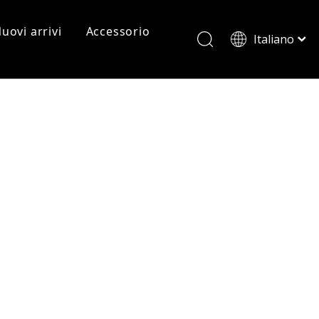
uovi arrivi
Accessorio
Italiano
ไทย
Tiếng Việt
 in metallo
Occhiali da vista con montatura per PC
Occhiali da sole per pc
Cornici per PC
Français
العربية
Occhiali da lettura
English