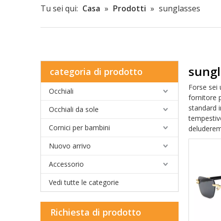
Tu sei qui:
Casa
»
Prodotti
»
sunglasses
sungl
categoria di prodotto
Forse sei 
Occhiali
fornitore 
standard i
Occhiali da sole
tempestivo
Cornici per bambini
deludere
Nuovo arrivo
Accessorio
Vedi tutte le categorie
Richiesta di prodotto