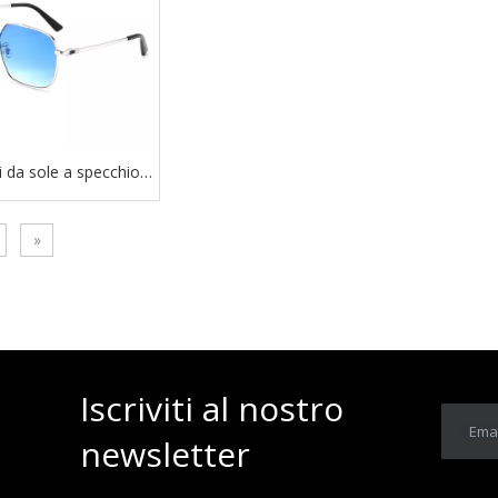
i da sole a specchio
 di design di marca di
lusso
»
Iscriviti al nostro
Emai
newsletter