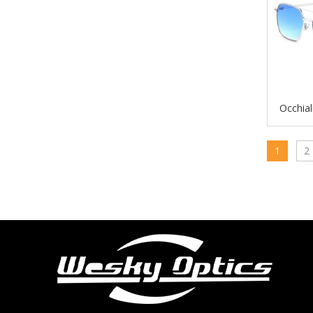
Occhial
quadrati
1
2