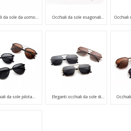
li da sole da uomo
Occhiali da sole esagonali
Occhiali 
ti senza montatura
senza montatura con diamanti
metallo
 all'ingrosso 2023
di lusso Party 2023
ali da sole pilota
Eleganti occhiali da sole di
Occhiali
ati TR90 di marca alla
marca con doppio ponte
TR90 di m
moda
irregolare