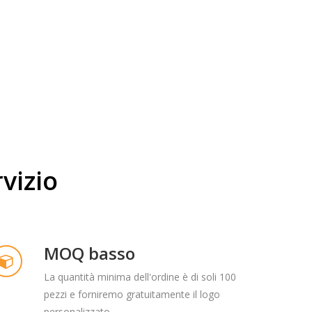
105
150
Progetti​​​​​​​
Esportazioni​​​​​​​
vizio
MOQ basso
La quantità minima dell'ordine è di soli 100
pezzi e forniremo gratuitamente il logo
personalizzato.