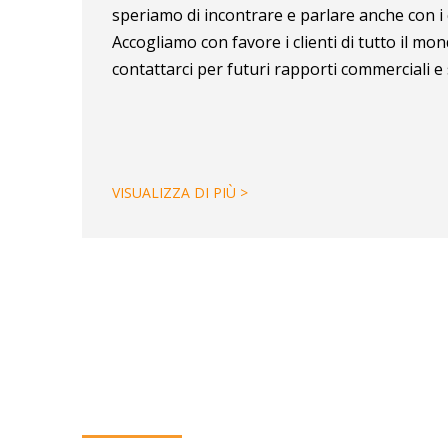
speriamo di incontrare e parlare anche con i cl
Accogliamo con favore i clienti di tutto il mo
contattarci per futuri rapporti commerciali e
VISUALIZZA DI PIÙ >
Lascia che il numero parli
noi e per i nostri clienti