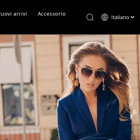
uovi arrivi
Accessorio
Italiano
ไทย
Tiếng Việt
 in metallo
Occhiali da vista con montatura per PC
Occhiali da sole per pc
Cornici per PC
2022/12
Français
العربية
Occhiali da lettura
English
LEGGI DI PIÙ