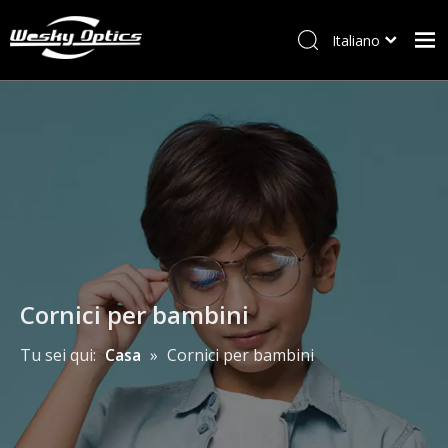
Italiano
ไทย
Casa
Tiếng Việt
Français
W&M
العربية
Occhiali
English
Occhiali da sole
Cornici per bambini
Nuovi arrivi
Cornici per bambini
Accessorio
Tu sei qui:
Casa
»
Cornici per bambini
Contattaci