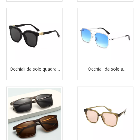
acetato di lusso
vendita caldi per unisex
YSAT3015
Occhiali da sole quadrati
Occhiali da sole a
oversize TR90 in acetato
specchio quadrati di
UV400
design di marca di lusso