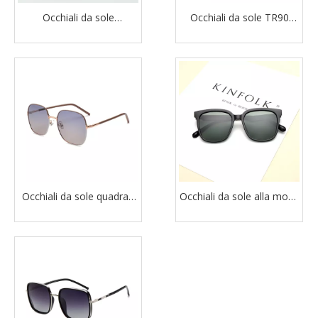
Occhiali da sole
Occhiali da sole TR90
polarizzati quadrati
quadrati polarizzati
all'ingrosso per uomo
all'ingrosso per unisex
Occhiali da sole quadrati
Occhiali da sole alla moda
oversize in metallo
con logo personalizzato
polarizzati per unisex
quadrato oversize di
vendita calda