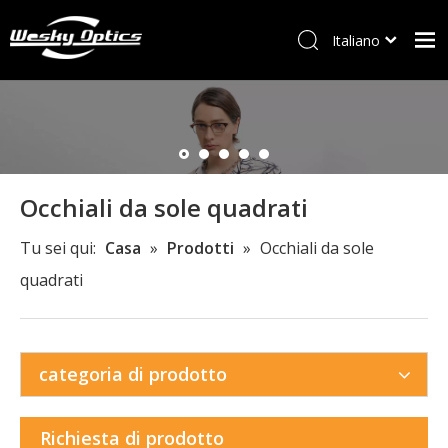
Italiano
ไทย
Casa
Tiếng Việt
Français
W&M
العربية
Occhiali
English
Occhiali da sole quadrati
Occhiali da sole
Cornici per bambini
Tu sei qui:
Casa
»
Prodotti
»
Occhiali da sole
quadrati
Nuovi arrivi
Accessorio
Contattaci
categoria di prodotto
Richiesta di prodotto