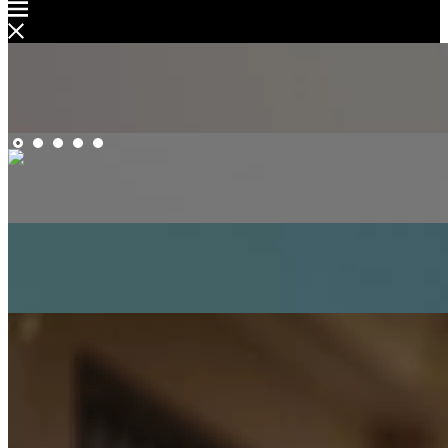
Occhiali da sole modello 3447 rotondi in metallo retrò con lenti
UV400
Tu sei qui:
Casa
»
Occhiali da sole
»
Occhiali da sole in metallo
»
Occhiali da sole modello 3447 rotondi in metallo retrò con lenti
UV400
categoria di prodotto
Occhiali
Occhiali da sole
Occhiali da sole in acetato