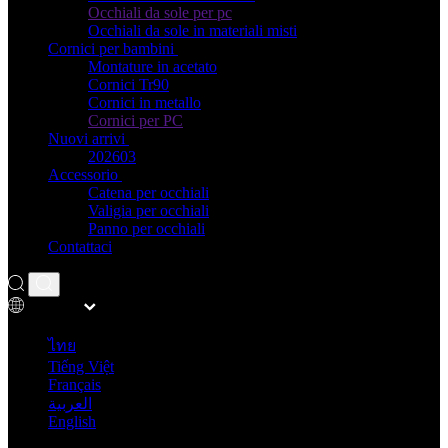
Occhiali da sole per pc
Occhiali da sole in materiali misti
Cornici per bambini
Montature in acetato
Cornici Tr90
Cornici in metallo
Cornici per PC
Nuovi arrivi
202603
Accessorio
Catena per occhiali
Valigia per occhiali
Panno per occhiali
Contattaci
Italiano
ไทย
Tiếng Việt
Français
العربية
English