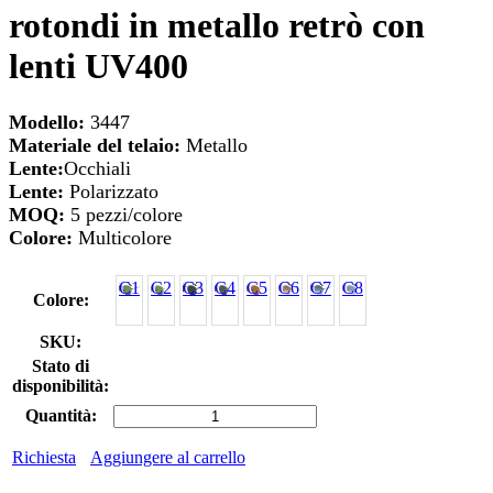
rotondi in metallo retrò con
lenti UV400
Modello:
3447
Materiale del telaio:
Metallo
Lente:
Occhiali
Lente:
Polarizzato
MOQ:
5 pezzi/colore
Colore:
Multicolore
C1
C2
C3
C4
C5
C6
C7
C8
Colore:
SKU:
Stato di
disponibilità:
Quantità:
Richiesta
Aggiungere al carrello