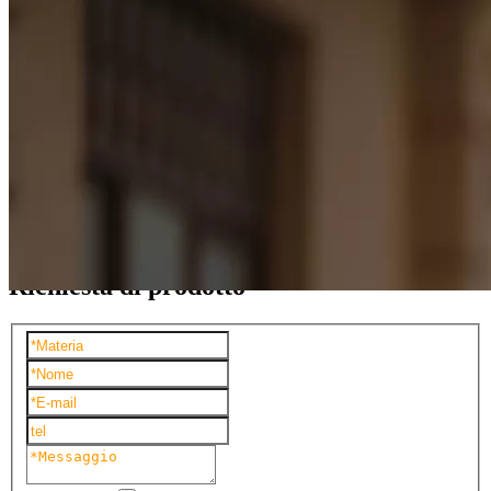
Occhiali da sole Tr90
Occhiali da sole in metallo
Occhiali da sole senza montatura
Cornici per bambini
Nuovo arrivo
Accessorio
Vedi tutte le categorie
Richiesta di prodotto